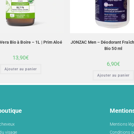
Vera Bio à Boire – 1L | Prim Aloé
JONZAC Men – Déodorant Fraîch
Bio 50 ml
13,90
€
6,90
€
Ajouter au panier
Ajouter au panier
boutique
Mentions
 cheveux
Mentions lég
du visage
Conditions g