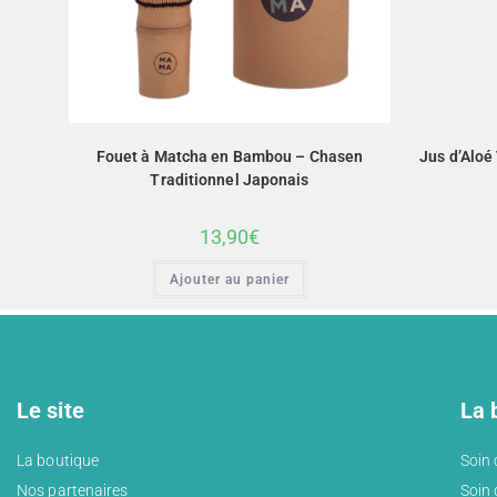
Fouet à Matcha en Bambou – Chasen
Jus d’Aloé 
Traditionnel Japonais
13,90
€
Ajouter au panier
Le site
La 
La boutique
Soin
Nos partenaires
Soin 